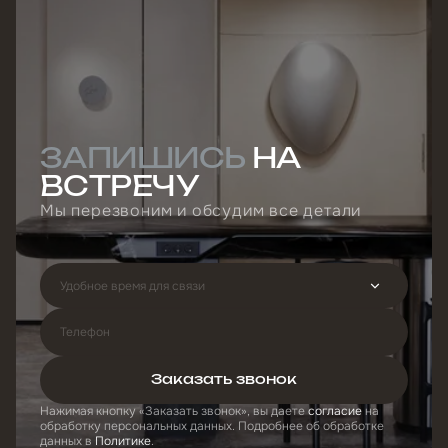
ЗАПИШИСЬ
НА
ВСТРЕЧУ
Мы перезвоним и обсудим все детали
Удобное время для связи
Телефон
Ошибка при отправке!
Заказать звонок
Форма появится через
3 сек
Нажимая кнопку
Заказать звонок
, вы даете
согласие
на
обработку персональных данных. Подробнее об обработке
Закрыть
данных в
Политике
.