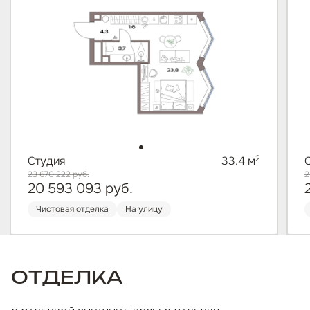
2
Студия
33.4 м
23 670 222
руб.
2
20 593 093
руб.
Чистовая отделка
На улицу
ОТДЕЛКА