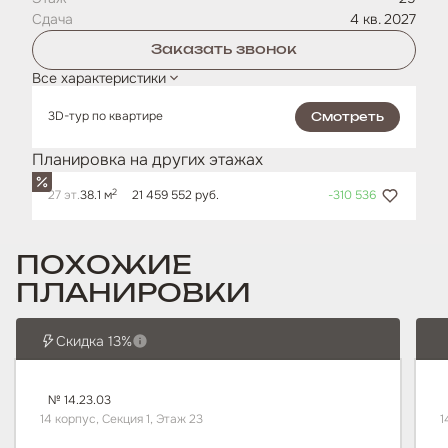
Сдача
4 кв. 2027
Заказать звонок
Все характеристики
3D-тур по квартире
Смотреть
Планировка на других этажах
2
27 эт.
38.1 м
21 459 552 руб.
-310 536
ПОХОЖИЕ
ПЛАНИРОВКИ
Скидка 13%
№ 14.23.03
14 корпус, Секция 1, Этаж 23
1