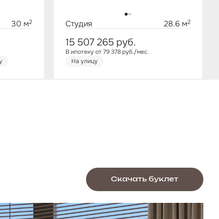
2
2
30 м
Студия
28.6 м
15 507 265
руб.
В ипотеку от 79 378 руб./мес.
у
На улицу
Скачать буклет