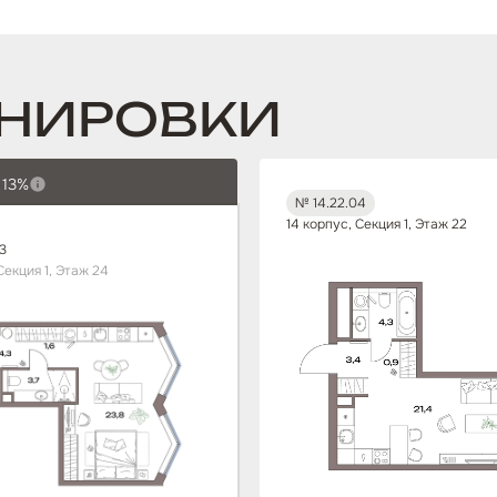
НИРОВКИ
 13%
№ 14.22.04
14 корпус, Секция 1, Этаж 22
3
Секция 1, Этаж 24