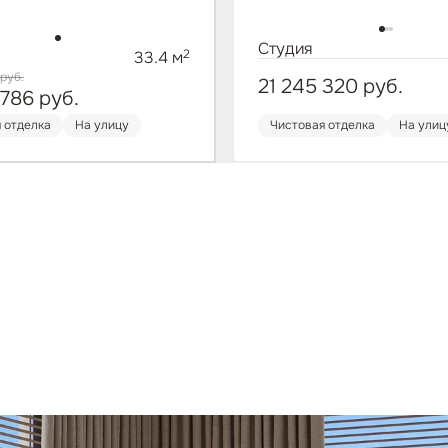
Студия
2
33.4 м
руб.
21 245 320
руб.
 786
руб.
 отделка
На улицу
Чистовая отделка
На улиц