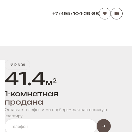
+7 (495) 104-29-88
№12.6.09
41.4
2
м
1-комнатная
продана
Оставьте телефон и мы подберем для вас похожую
квартиру