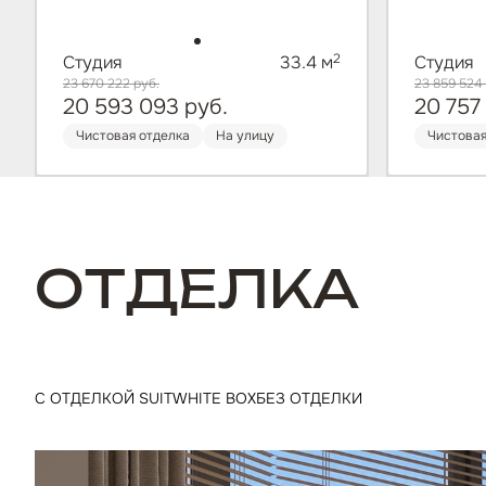
2
Студия
33.4 м
Студия
23 670 222
руб.
23 859 524
20 593 093
руб.
20 757
Чистовая отделка
На улицу
Чистовая
ОТДЕЛКА
С ОТДЕЛКОЙ SUIT
WHITE BOX
БЕЗ ОТДЕЛКИ