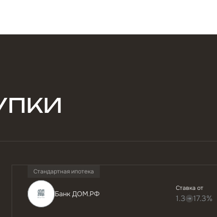
УПКИ
Стандартная ипотека
Ставка от
Банк ДОМ.РФ
1.3
17.3%