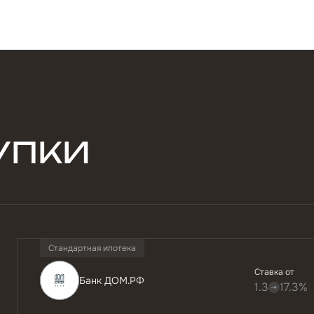
УПКИ
Стандартная ипотека
Ставка от
Банк ДОМ.РФ
1.3
17.3%