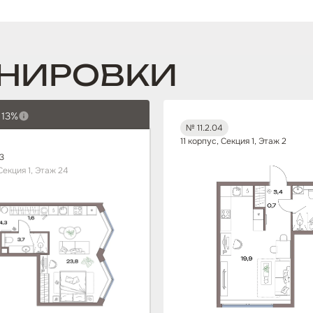
НИРОВКИ
 13%
№ 11.2.04
11 корпус, Секция 1, Этаж 2
3
Секция 1, Этаж 24