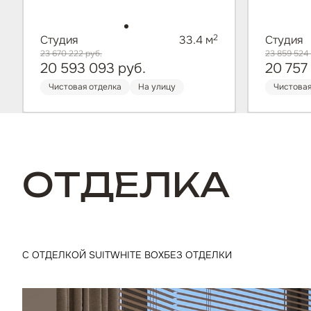
2
Студия
33.4 м
Студия
23 670 222
руб.
23 859 524
20 593 093
руб.
20 757
Чистовая отделка
На улицу
Чистовая
ОТДЕЛКА
С ОТДЕЛКОЙ SUIT
WHITE BOX
БЕЗ ОТДЕЛКИ