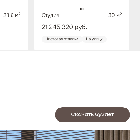
2
2
28.6 м
Студия
30 м
21 245 320
руб.
Чистовая отделка
На улицу
Скачать буклет