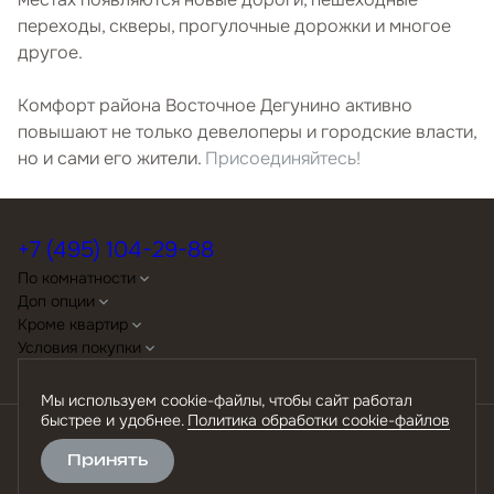
переходы, скверы, прогулочные дорожки и многое
другое.
Комфорт района Восточное Дегунино активно
повышают не только девелоперы и городские власти,
но и сами его жители.
Присоединяйтесь!
+7 (495) 104-29-88
По комнатности
Доп опции
Кроме квартир
Условия покупки
Мы используем cookie-файлы, чтобы сайт работал
быстрее и удобнее.
Политика обработки cookie-файлов
Политика обработки персональных данных
Принять
Политика обработки cookie-файлов
Скачать презентацию
Разработано